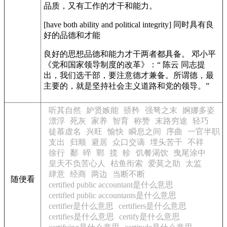
品质，又有工作的才干和能力。
[have both ability and political integrity]
同时具有良
好的品德和才能
良好的思想品德和能力才干两者都具备。 邓小平
《党和国家领导制度的改革》
：“ 陈云 同志提
出，我们选干部，要注意德才兼备。所谓德，最
主要的，就是坚持社会主义道路和党的领导。”
听其自然
妒贤嫉能
骄矜
强弩之末
婀娜多姿
漂浮
死灰
家养
智育
称赞
末路穷途
轻巧
徒慕虚名
兴旺
愉快
瞬息之间
序曲
一官半职
支出
归顺
避居
众口交谪
埋头苦干
不祥
徐行
鄱
晬
鄲
揽
軫
饥餐渴饮
曳尾涂中
皇天不负苦心人
枯鱼衔索
爱莫之助
太监
肆意
经商
两边
当断不断
随便看
certified public accountant是什么意思
certified public accountants是什么意思
certifier是什么意思
certifiers是什么意思
certifies是什么意思
certify是什么意思