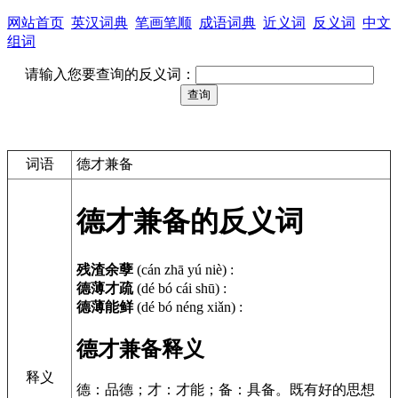
网站首页
英汉词典
笔画笔顺
成语词典
近义词
反义词
中文
组词
请输入您要查询的反义词：
词语
德才兼备
德才兼备的反义词
残渣余孽
(cán zhā yú niè)
:
德薄才疏
(dé bó cái shū)
:
德薄能鲜
(dé bó néng xiǎn)
:
德才兼备释义
释义
德：品德；才：才能；备：具备。既有好的思想