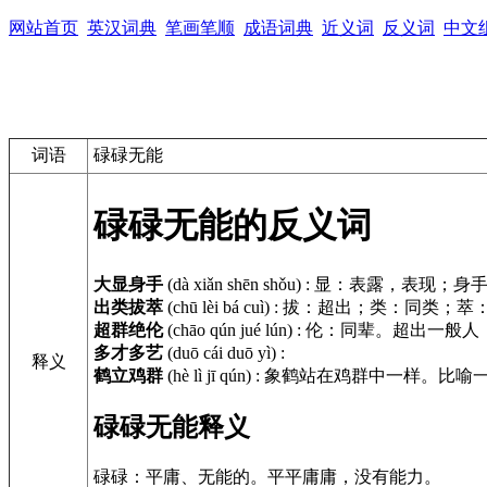
网站首页
英汉词典
笔画笔顺
成语词典
近义词
反义词
中文
词语
碌碌无能
碌碌无能的反义词
大显身手
(dà xiǎn shēn shǒu)
:
显：表露，表现；身
出类拔萃
(chū lèi bá cuì)
:
拔：超出；类：同类；萃
超群绝伦
(chāo qún jué lún)
:
伦：同辈。超出一般人
多才多艺
(duō cái duō yì)
:
释义
鹤立鸡群
(hè lì jī qún)
:
象鹤站在鸡群中一样。比喻
碌碌无能释义
碌碌：平庸、无能的。平平庸庸，没有能力。