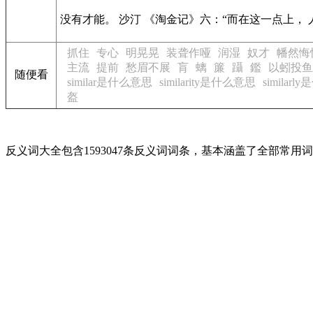
没有才能。 沙汀
《淘金记》
六：“而在这一点上， 
抓住
专心
明晃晃
装聋作哑
润湿
奴才
幡然悔
主流
提前
愁眉不展
肓
螭
簾
躡
鑑
以蚓投鱼
随便看
similar是什么意思
similarity是什么意思
similar
盔
反义词大全包含1593047条反义词词条，基本涵盖了全部常