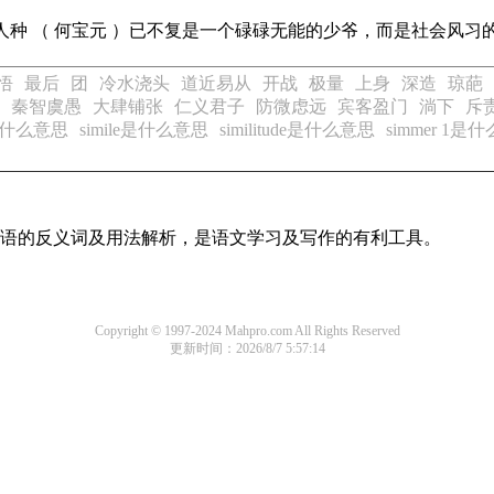
人种 （ 何宝元 ）已不复是一个碌碌无能的少爷，而是社会风习
悟
最后
团
冷水浇头
道近易从
开战
极量
上身
深造
琼葩
秦智虞愚
大肆铺张
仁义君子
防微虑远
宾客盈门
淌下
斥
ly是什么意思
simile是什么意思
similitude是什么意思
simmer 1是
用词语的反义词及用法解析，是语文学习及写作的有利工具。
Copyright © 1997-2024 Mahpro.com All Rights Reserved
更新时间：2026/8/7 5:57:14