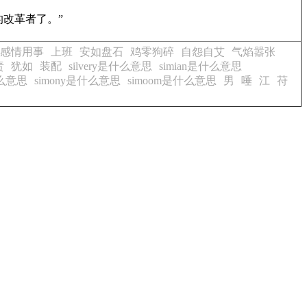
的改革者了。”
感情用事
上班
安如盘石
鸡零狗碎
自怨自艾
气焰嚣张
责
犹如
装配
silvery是什么意思
simian是什么意思
什么意思
simony是什么意思
simoom是什么意思
男
唾
江
苻