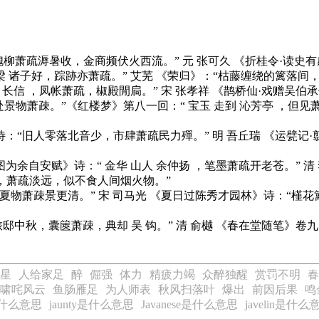
槐柳萧疏溽暑收，金商频伏火西流。” 元 张可久
《折桂令·读史有
 梁 诸子好，踪跡亦萧疏。” 艾芜
《荣归》
：“枯藤缠绕的篱落间
 长信 ，凤帐萧疏，椒殿閒扃。” 宋 张孝祥
《鹊桥仙·戏赠吴伯
处景物萧疎。”
《红楼梦》
第八一回：“ 宝玉 走到 沁芳亭 ，但
诗：“旧人零落北音少，市肆萧疏民力殫。” 明 吾丘瑞
《运甓记·
图为余自安赋》
诗：“ 金华 山人 余仲扬 ，笔墨萧疏开老苍。” 清
画，萧疏淡远，似不食人间烟火物。”
夏物萧疎景更清。” 宋 司马光
《夏日过陈秀才园林》
诗：“槿花
邸中秋，囊篋萧疎，典却 吴 钩。” 清 俞樾
《春在堂随笔》
卷九
星
人给家足
醉
倔强
体力
精疲力竭
众醉独醒
赏罚不明
春
啸咤风云
鱼肠雁足
为人师表
秋风扫落叶
爆出
前因后果
鸣
s是什么意思
jaunty是什么意思
Javanese是什么意思
javelin是什么