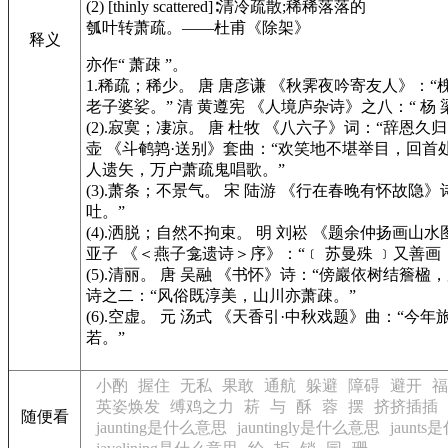
(2)
[thinly scattered]
∶清冷疏散;稀稀落落的
瓠叶转萧疏。——杜甫
《除架》
释义
亦作“ 萧疎 ”。
1.稀疏；稀少。 唐 唐彦谦
《秋霁夜吟寄友人》
：“
老子婆娑。” 清 黄遵宪
《人境庐杂诗》
之八：“ 杨
(2).寂寞；凄凉。 唐 杜牧
《八六子》
词：“辞恩久归
壶
《斗鹌鹑·送别》
套曲：“欢笑地不堪举目，回首
人遗矢，万户萧疏鬼唱歌。”
(3).萧条；不景气。 宋 陆游
《行在春晚有怀故隐》
吐。”
(4).洒脱；自然不拘束。 明 刘崧
《题余仲扬画山水
亚子
《＜燕子龛遗诗＞序》
：“﹝ 苏曼殊 ﹞又善
(5).清丽。 唐 吴融
《书怀》
诗：“傍巖依树结簷楹，
诗之二：“风俗既淳美，山川亦萧疎。”
(6).空虚。 元 汤式
《天香引·中秋戏题》
曲：“今年旅
若。”
小酌
握住
无私
果敢
通航
躲避
障碍
避开
福
英姿焕发
缚鸡之力
菥
与
酥
蓉
摆
挤挤插插
随便看
jaunting是什么意思
jauntingly是什么意思
jaunt