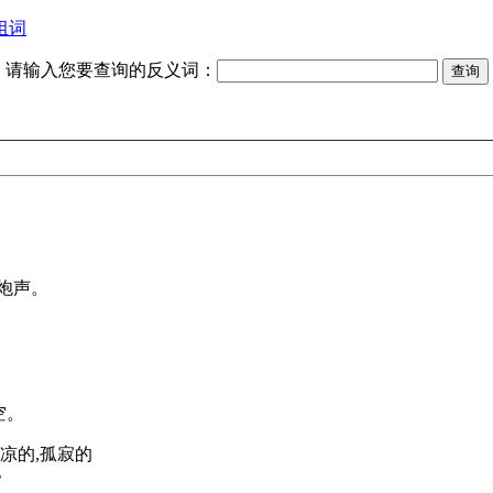
组词
请输入您要查询的反义词：
炮声。
空。
ered]∶凄凉的,孤寂的
》