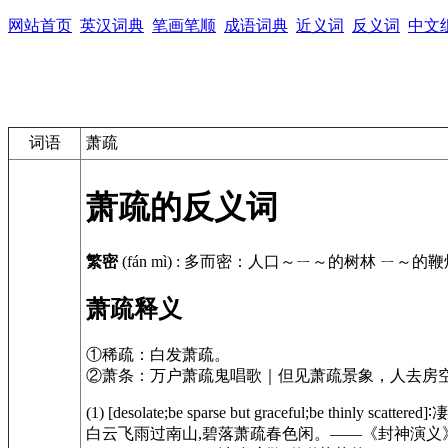
网站首页
英汉词典
笔画笔顺
成语词典
近义词
反义词
中文
词语
萧疏
萧疏的反义词
繁密
(fán mì)
:
多而密：人口～ㄧ～的树林 ㄧ～的鞭
萧疏释义
①稀疏：白发萧疏。
②萧条：万户萧疏鬼唱歌｜但见萧疏景象，人去房
(1) [desolate;be sparse but graceful;be thinly scatt
白云飞雨过南山,碧落萧疏春色闲。——
《封神演义