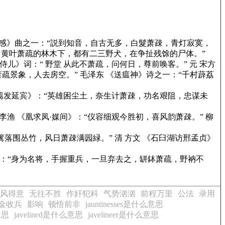
感》
曲之一：“説到知音，自古无多，白髮萧疎，青灯寂寞，
，黄叶萧疏的林木下，都有二三野犬，在争扯残馀的尸体。”
承侍儿》
词：“ 野堂 从此不萧疏，问何日，尊前唤客。” 元 宋方
见萧疏景象，人去房空。” 毛泽东
《送瘟神》
诗之一：“千村薜荔
翦发延宾》
：“英雄困尘土，奈生计萧疎，功名艰阻，忠谋未
 李渔
《凰求凤·媒间》
：“仪容细观今胜初，喜风韵萧疎。” 柳
篱落围丛竹，风日萧疎满园緑。” 清 方文
《石臼湖访邢孟贞》
：“身为名将，手握重兵，一旦弃去之，缾鉢萧疏，野衲不
风得意
无往不胜
作奸犯科
气势汹汹
前程万里
公法
录用
金收兵
影响
顿悟前非
jauntinesses是什么意思
意思
javelined是什么意思
javelineer是什么意思