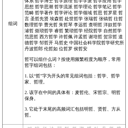
体系
哲学博士
哲学原理
哲学学派
哲学应用
哲学
思想
哲学思潮
哲学流派
哲学理论
哲学笔记
哲学
范畴
哲学著作
哲学评论
哲学领域
哲思
哲罗星
哲
言
圣哲先贤
埃森哲
处世哲学
张瑞哲
张镐哲
往哲
组词
数理哲学
曹光哲
朱哲琴
李远哲
查明哲
洋奴哲学
濬哲
烦琐哲学
睿哲
繁琐哲学
经院哲学
自然哲学
范思哲
西方哲学
许哲佩
许孟哲
谢培哲
贺宗哲
道
德哲学
邹哲开
马哲史
中国社会科学院哲学研究所
丹波哲郎
伦哲如
位哲罗
侯哲安
哲可以组什么词？按使用频繁程度为顺序，常用
哲字组词包括：
1. 以“哲”字为开头的常见组词包括：哲学、哲学
家、哲理。
2. 该字在中间的具体有：麦哲伦、宋哲宗、明哲
保身。
3. 它处于末尾的高频词汇包括明哲、贤哲、方从
哲。