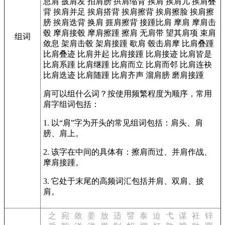
息肩
披肩发
拍肩膀
拱肩缩背
挨肩
挨肩儿
挨肩叠
背
挨肩并足
挨肩搭背
挨肩擦背
挨肩擦脸
挨肩擦
膀
挨肩迭背
换肩
捱肩擦背
接踵比肩
摩肩
摩肩击
毂
摩肩接毂
摩肩擦踵
擦肩
无肩带
望其肩项
束肩
组词
敛息
架肩击毂
架肩接踵
歇肩
毂击肩摩
比肩叠踵
比肩叠迹
比肩并起
比肩接踵
比肩接迹
比肩皆是
比肩系踵
比肩继踵
比肩而立
比肩而邻
比肩连袂
比肩迭迹
比肩随踵
比肩齐声
溜肩膀
磨肩接踵
肩可以组什么词？按使用频繁程度为顺序，常用
肩字组词包括：
1. 以“肩”字为开头的常见组词包括：肩头、肩
膀、肩上。
2. 该字在中间的具体有：擦肩而过、并肩作战、
摩肩接踵。
3. 它处于末尾的高频词汇包括并肩、双肩、披
肩。
之
宛
敛
姜
放
适
譬
泰
迫
弋
谋
衽
锌