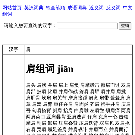
网站首页
英汉词典
笔画笔顺
成语词典
近义词
反义词
中文
组词
请输入您要查询的汉字：
汉字
肩
肩组词
jiān
肩头
肩膀
并肩
肩上
肩负
肩摩毂击
擦肩而过
双肩
肩部
披肩
比肩
并肩作战
耸肩
肩胛
肩并肩
肩挑
肩胛骨
坎肩
肩关节
摩肩接踵
肩宽
肩带
耸耸肩
肩
章
肩窝
肩臂
重任在肩
肩周炎
齐肩
携手并肩
庾肩
吾
勾肩搭背
斜肩
抬肩
白肩雕
左肩微
颈肩痛
两肩
两肩荷口
亚肩叠背
亚肩迭背
仔肩
克肩一心
击毂
摩肩
削肩
卸肩
压肩叠背
压肩迭背
双肩包
双肩挑
右肩
宽肩
履足差肩
并肩战斗
并肩而立
并肩而行