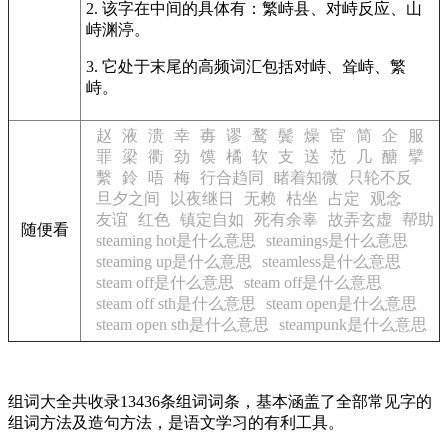
2. 该字在中间的具体有：繁峙县、对峙反应、山
峙渊渟。
3. 它处于末尾的高频词汇包括对峙、耸峙、繁
峙。
赵
液
溃
幸
毐
谬
鹜
鬓
燥
宦
简
企
服
罪
梁
衢
劲
馍
橘
软
支
送
范
几
醣
擘
繫
鈴
唔
梅
行合趋同
睹着知微
只轮不反
旦夕之间
以夜继日
无赖
枯坐
占定
观念
友谊
红色
镇定自如
死有余辜
故弄玄虚
帮助
随便看
steaming hot是什么意思
steamings是什么意思
steaming up是什么意思
steamless是什么意思
steam off是什么意思
steam off是什么意思
steam off sth是什么意思
steam open是什么意思
steam open sth是什么意思
steampunk是什么意思
组词大全共收录13436条组词词条，基本涵盖了全部常见字的
组词方法及造句方法，是语文学习的有利工具。