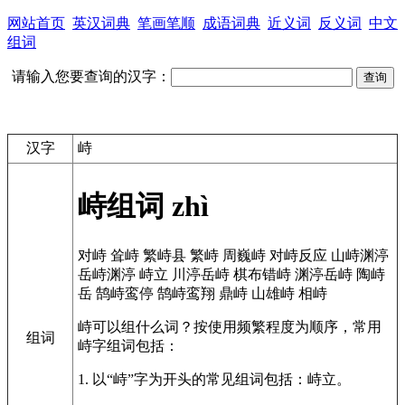
网站首页
英汉词典
笔画笔顺
成语词典
近义词
反义词
中文
组词
请输入您要查询的汉字：
汉字
峙
峙组词
zhì
对峙
耸峙
繁峙县
繁峙
周巍峙
对峙反应
山峙渊渟
岳峙渊渟
峙立
川渟岳峙
棋布错峙
渊渟岳峙
陶峙
岳
鹄峙鸾停
鹄峙鸾翔
鼎峙
山雄峙
相峙
峙可以组什么词？按使用频繁程度为顺序，常用
组词
峙字组词包括：
1. 以“峙”字为开头的常见组词包括：峙立。