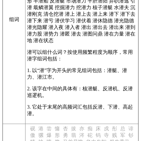
形
半潜船
反潜艇
市场潜力
平肝潜阳
弃职潜逃
引
潜
戢鳞潜翼
挖掘潜力
挖潜力
核子潜艇
水潜夫
沉
潜刚克
清仓挖潜
潜上
潜上去
潜上来
潜下
潜下去
组词
潜下来
潜亏
潜伏学习
潜伏着
潜休隐德
潜光隐德
潜光隐耀
潜入夜
潜入者
潜出
潜出去
潜出来
潜到
潜力股
潜势力
潜匿
潜去
潜图问鼎
潜在力量
潜在
地
潜在状态
潜可以组什么词？按使用频繁程度为顺序，常用
潜字组词包括：
1. 以“潜”字为开头的常见组词包括：潜艇、潜
力、潜江市。
2. 该字在中间的具体有：核潜艇、反潜机、反潜
巡逻机。
3. 它处于末尾的高频词汇包括反潜、下潜、高起
潜。
砚
港
尝
慵
杏
拔
亦
痴
床
戍
彤
总
诽
傲
骡
爆
形
勇
翡
涔
砣
钨
寺
贱
军
钐