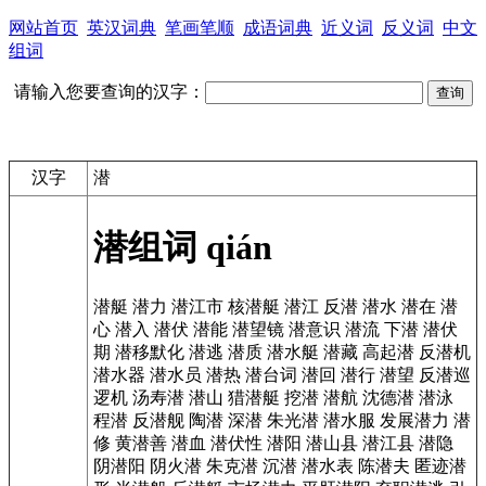
网站首页
英汉词典
笔画笔顺
成语词典
近义词
反义词
中文
组词
请输入您要查询的汉字：
汉字
潜
潜组词
qián
潜艇
潜力
潜江市
核潜艇
潜江
反潜
潜水
潜在
潜
心
潜入
潜伏
潜能
潜望镜
潜意识
潜流
下潜
潜伏
期
潜移默化
潜逃
潜质
潜水艇
潜藏
高起潜
反潜机
潜水器
潜水员
潜热
潜台词
潜回
潜行
潜望
反潜巡
逻机
汤寿潜
潜山
猎潜艇
挖潜
潜航
沈德潜
潜泳
程潜
反潜舰
陶潜
深潜
朱光潜
潜水服
发展潜力
潜
修
黄潜善
潜血
潜伏性
潜阳
潜山县
潜江县
潜隐
阴潜阳
阴火潜
朱克潜
沉潜
潜水表
陈潜夫
匿迹潜