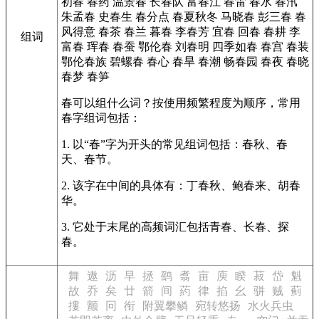
初春
春药
温景春
长春队
富春江
春雷
春水
春汛
朱孟春
史春生
春分点
春夏秋冬
马晓春
彭三春
春
风得意
春茶
春兰
暮春
李春芳
宜春
回春
春耕
李
组词
富春
珲春
春蚕
鄂伦春
刘春明
四季如春
春宫
春装
鄂伦春族
碧螺春
春心
春旱
春潮
畅春园
春夜
春晓
春梦
春笋
春可以组什么词？按使用频繁程度为顺序，常用
春字组词包括：
1. 以“春”字为开头的常见组词包括：春秋、春
天、春节。
2. 该字在中间的具体有：丁春秋、鲍春来、胡春
华。
3. 它处于末尾的高频词汇包括青春、长春、探
春。
舞
遨
沥
早
拯
鹞
翥
亩
庾
睽
菽
岱
魁
故
乔
矣
廿
箭
间
葯
律
掐
幺
骈
贼
蓟
摟
颤
冋
衔
附翼攀鳞
宛转悠扬
水火兵虫