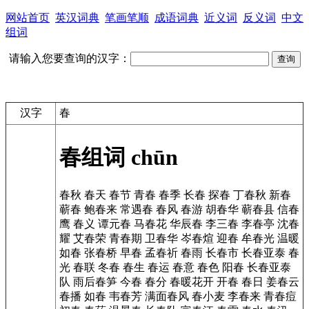
网站首页
英汉词典
笔画笔顺
成语词典
近义词
反义词
中文
组词
请输入您要查询的汉字：
汉字
春
春组词
chūn
春秋
春天
春节
青春
春季
长春
探春
丁春秋
新春
蕲春
鲍春来
常遇春
春风
春游
胡春华
蕲春县
信春
鹰
春义
谭元春
马春花
华辰春
李三春
李春亭
沈春
耀
艾春荣
青春期
卫春华
岑春煊
迎春
牟春光
温暖
如春
张春桥
早春
孟春祈
春雨
长春市
长春亚泰
春
光
春联
冬春
春生
春运
春意
春色
阳春
长春亚泰
队
雨后春笋
今春
春分
春暖花开
开春
春日
姜春云
春播
如春
韦春芳
满面春风
春小麦
李春来
青春痘