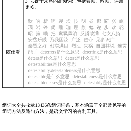
3. 它处于末尾的高频词汇包括卷帙、散帙、连篇
累帙。
驮
呐
析
呓
裂
埃
技
明
昼
椰
跖
劣
眶
瑙
岩
铮
倜
睡
珈
理
麒
勉
迩
步
欢
鴕
昭
箍
哦
把
鸾飘凤泊
反骄破满
七支八搭
安贫乐贱
乃我困汝
广泛
侵夺
见多识广
秦晋之好
创痍满目
烈性
灾祸
自圆其说
连贯
随便看
能手
deterrers是什么意思
deterring是什么意思
deters是什么意思
detest是什么意思
detestabilities是什么意思
detestability,detestableness是什么意思
detestable是什么意思
detestableness是什么意思
detestablenesses是什么意思
detestably是什么意思
组词大全共收录13436条组词词条，基本涵盖了全部常见字的
组词方法及造句方法，是语文学习的有利工具。