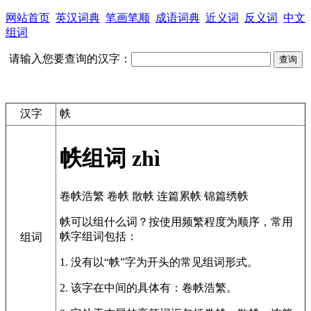
网站首页
英汉词典
笔画笔顺
成语词典
近义词
反义词
中文
组词
请输入您要查询的汉字：
汉字
帙
帙组词
zhì
卷帙浩繁
卷帙
散帙
连篇累帙
锦篇绣帙
帙可以组什么词？按使用频繁程度为顺序，常用
帙字组词包括：
组词
1. 没有以“帙”字为开头的常见组词形式。
2. 该字在中间的具体有：卷帙浩繁。