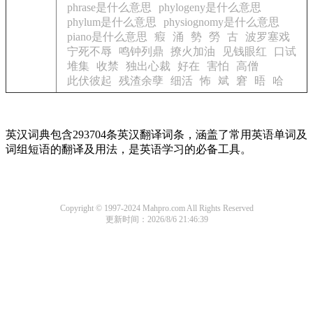
phrase是什么意思
phylogeny是什么意思
phylum是什么意思
physiognomy是什么意思
piano是什么意思
瘕
涌
勢
勞
古
波罗塞戏
宁死不辱
鸣钟列鼎
撩火加油
见钱眼红
口试
堆集
收禁
独出心裁
好在
害怕
高僧
此伏彼起
残渣余孽
细活
怖
斌
窘
晤
哈
英汉词典包含293704条英汉翻译词条，涵盖了常用英语单词及
词组短语的翻译及用法，是英语学习的必备工具。
Copyright © 1997-2024 Mahpro.com All Rights Reserved
更新时间：2026/8/6 21:46:39