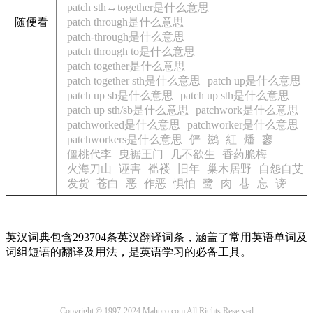
patch sth↔together是什么意思
随便看
patch through是什么意思
patch-through是什么意思
patch through to是什么意思
patch together是什么意思
patch together sth是什么意思
patch up是什么意思
patch up sb是什么意思
patch up sth是什么意思
patch up sth/sb是什么意思
patchwork是什么意思
patchworked是什么意思
patchworker是什么意思
patchworkers是什么意思
俨
鹚
紅
燔
寥
僵桃代李
曳裾王门
几不欲生
香药脆梅
火海刀山
诬害
褴褛
旧年
巢木居野
自怨自艾
发货
苍白
恶
作恶
惧怕
鹭
肉
巷
忘
谤
英汉词典包含293704条英汉翻译词条，涵盖了常用英语单词及
词组短语的翻译及用法，是英语学习的必备工具。
Copyright © 1997-2024 Mahpro.com All Rights Reserved